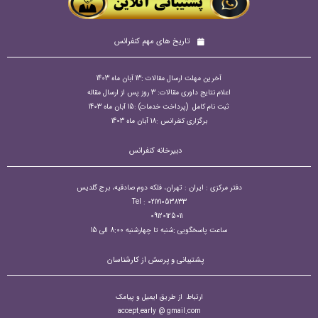
تاریخ های مهم کنفرانس
آخرین مهلت ارسال مقالات :13 آبان ماه 1403
اعلام نتایج داوری مقالات: 3 روز پس از ارسال مقاله
ثبت نام کامل (پرداخت خدمات) :15 آبان ماه 1403
برگزاری کنفرانس :18 آبان ماه 1403
دبیرخانه کنفرانس
دفتر مرکزی : ایران : تهران، فلکه دوم صادقیه، برج گلدیس
Tel : 02171053833
09120125011
ساعت پاسخگویی :شنبه تا چهارشنبه 8:00 الی 15
پشتیبانی و پرسش از کارشناسان
ارتباط از طریق ایمیل و پیامک
accept.early @ gmail.com