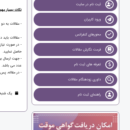
ثبت نام در سایت
نکات بسیار مهم 
ورود کاربران
- مقالات به دو
محورهای کنفرانس
- مقالات باید در (2007 یا 2016) Microsoft Word آماده و ارس
- در صورت نیاز
فرمت نگارش مقالات
حاصل نمایید.
تعرفه های ثبت نام
عدد می باشد.
- در مقاله، پس 
داوری زودهنگام مقالات
یک شنبه 17 تیر 1403 (2 سال قب
راهنمای ثبت نام