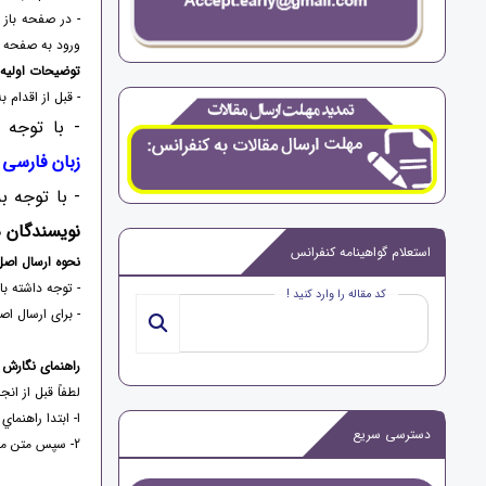
- در صفحه باز 
ورود به صفحه کن
توضیحات اولیه 
- قبل از اقدام ب
- با توجه 
زبان فارسی 
- با توجه ب
نویسندگان 
استعلام گواهینامه کنفرانس
نحوه ارسال اصل
- توجه داشته با
کد مقاله را وارد کنید !
- برای ارسال اص
راهنمای نگارش 
لطفاً قبل از ان
ا- ابتدا راهنما
دسترسی سریع
2- سپس متن مقاله خود را copy نموده و آن را در فایل جانمایی paste نمایید تا مقاله شما شامل سربرگ کنفرانس باشد..